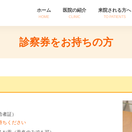
ホーム
医院の紹介
来院される方へ
HOME
CLINIC
TO PATIENTS
医院紹介
初めて来院される
診察券をお持ちの方
診療時間・アクセス
診察券をお持ちの
院長挨拶
患者さんへのご案
給者証）
持ちください