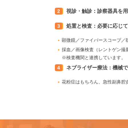
2
視診・触診：診察器具を用
3
処置と検査：必要に応じて
顕微鏡／ファイバースコープ／
採血／画像検査（レントゲン撮影
※検査機関と連携しています。
4
ネブライザー療法：機械で
花粉症はもちろん、急性副鼻腔