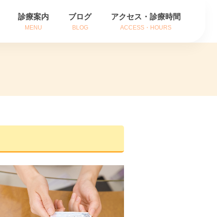
診療案内
ブログ
アクセス・診療時間
MENU
BLOG
ACCESS・HOURS
方
耳の症状
方
鼻の症状
内
のどの症状
がん治療
補聴器相談
インフルエンザ治療
花粉症でお悩みの方へ