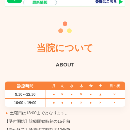
当院について
ABOUT
診療時間
月
火
水
木
金
土
日・祝
9:30～12:30
●
×
●
×
●
▲
×
16:00～19:00
●
●
●
×
●
×
×
▲
土曜日は13:00までとなります。
【受付開始】診療開始時刻の15分前
【受付終了】診療終了時刻の10分前