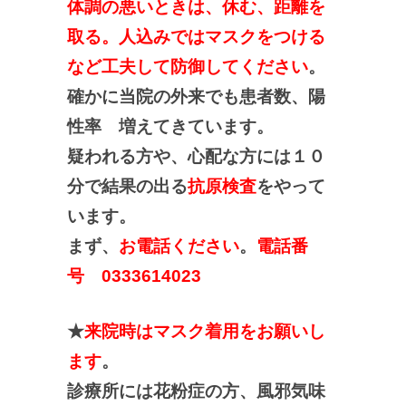
体調の悪いときは、休む、距離を
取る。人込みではマスクをつける
など工夫して防御してください
。
確かに当院の外来でも患者数、陽
性率 増えてきています。
疑われる方や、心配な方には１０
分で結果の出る
抗原検査
をやって
います。
まず、
お電話ください
。
電話番
号 0333614023
★
来院時はマスク着用をお願いし
ます
。
診療所には花粉症の方、風邪気味