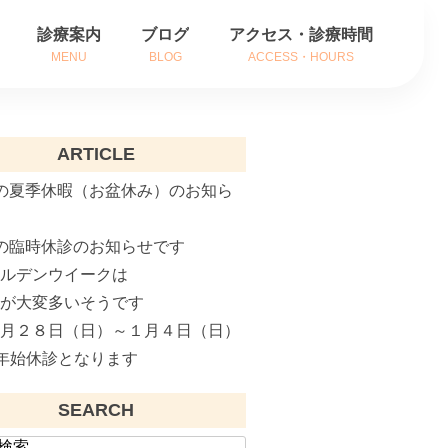
診療案内
ブログ
アクセス・診療時間
MENU
BLOG
ACCESS・HOURS
方
耳の症状
ARTICLE
方
鼻の症状
の夏季休暇（お盆休み）のお知ら
内
のどの症状
の臨時休診のお知らせです
がん治療
ールデンウイークは
補聴器相談
粉が大変多いそうです
２月２８日（日）～１月４日（日）
インフルエンザ治療
年始休診となります
花粉症でお悩みの方へ
SEARCH