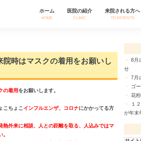
ホーム
医院の紹介
来院される方へ
HOME
CLINIC
TO PATIENTS
医院紹介
初めて来院される
診療時間・アクセス
診察券をお持ちの
来院時はマスクの着用をお願いし
8月
院長挨拶
患者さんへのご案
せ
7月
ゴ
クの着用
をお願いします。
花
１
ょこちょこ
インフルエンザ、コロナ
にかかってる方
が年末
発熱外来に相談、人との距離を取る、人込みではマ
い。