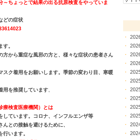
分～ちょっとで結果の出る抗原検査をやっていま
・・などの症状
33614023
20
20
ます。
20
の方から重症な風邪の方と、
様々な症状の患者さん
20
20
マスク着用をお願いします。季節の変わり目、寒暖
20
20
着用を推奨しています
。
20
20
診療検査医療機関）とは
20
をしています。コロナ、インフルエンザ等
20
さんとの接触を避けるために、
20
を行います。