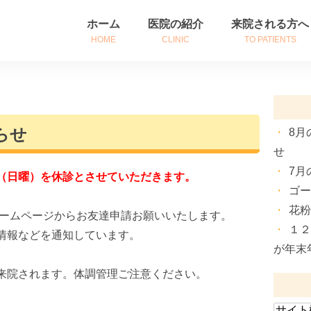
ホーム
医院の紹介
来院される方へ
HOME
CLINIC
TO PATIENTS
医院紹介
初めて来院される
診療時間・アクセス
診察券をお持ちの
らせ
8月
院長挨拶
患者さんへのご案
せ
7月
（日曜）を休診とさせていただきます。
ゴ
花
ホームページからお友達申請お願いいたします。
１
情報などを通知しています。
が年末
来院されます。体調管理ご注意ください。