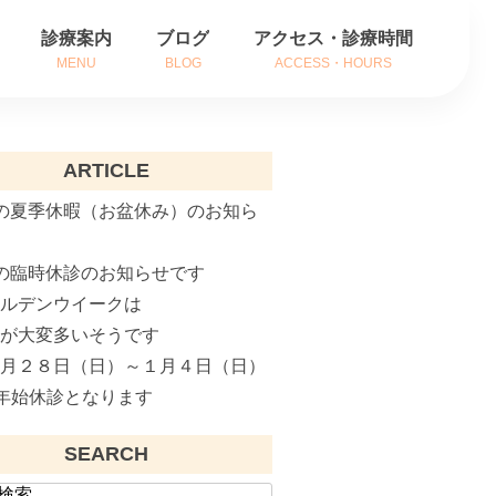
診療案内
ブログ
アクセス・診療時間
MENU
BLOG
ACCESS・HOURS
方
耳の症状
ARTICLE
方
鼻の症状
の夏季休暇（お盆休み）のお知ら
内
のどの症状
の臨時休診のお知らせです
がん治療
ールデンウイークは
補聴器相談
粉が大変多いそうです
２月２８日（日）～１月４日（日）
インフルエンザ治療
年始休診となります
花粉症でお悩みの方へ
SEARCH