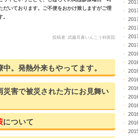
20
ただいております。ご不便をおかけ致しますがご理
20
す。
20
20
20
投稿者:
武藤耳鼻いんこう科医院
20
20
20
療中。発熱外来もやってます。
20
20
20
雨災害で被災された方にお見舞い
20
20
20
策
について
20
20