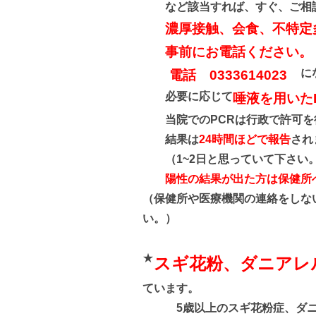
など該当すれば、すぐ、ご相
濃厚接触、会食、不特定
事前にお電話ください。
に
電話 0333614023
必要に応じて
唾液を用いた
当院でのPCRは行政で許可を得
結果は
24時間ほどで報告
され
（1~2日と思っていて下さい
陽性の結果が出た方は保健所
（保健所や医療機関の連絡をしな
い
。）
★
スギ花粉、ダニアレ
ています。
5歳以上のスギ花粉症、ダニア