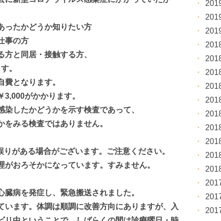
20
20
ったかどうか知りたい方
20
仕事の方
20
る方と同居・接触する方、
20
ます。
20
費となります。
20
,000がかかります。
20
感染したかどうかを示す検査であって、
20
をみる検査ではありません。
20
20
容に誤りがある場合がございます。ご注意ください。
20
理がおろそかになっています。すみません。
20
20
心臓病を発症し、緊急搬送されました。
20
ています。体調は順調に改善方向にありますが、入
20
ビリ中ということで、しばらくの間は診療曜日・時