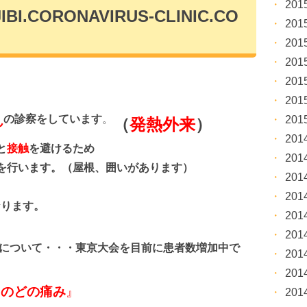
20
IBI.CORONAVIRUS-CLINIC.CO
20
20
20
20
20
の診察をしています
。
20
ん
（
発熱外来
）
20
と
接触
を避けるため
20
行います。（屋根、囲いがあります）
20
20
なります。
20
20
について・・・東京大会を目前に患者数増加中で
20
20
、のどの痛み
』
20