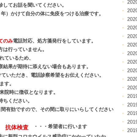
20
してお話を聞いてください。
20
年）かけて
自分の体に免疫をつける治療です。
20
20
20
てのみ
電話対応、処方箋発行をしています。
20
方は行っていません。
20
れているため、
20
結果が期待に添えない場合もあります。
20
ていただき、電話診察希望をお伝えください。
20
ます。
20
来院時に徴収となります。
20
持ちください。
20
間有効ですので、その間に取りにいらしてください
20
20
・・・希望者に行います
 抗体検査
20
去に新型コロナウイルス感染症にかかっていたか