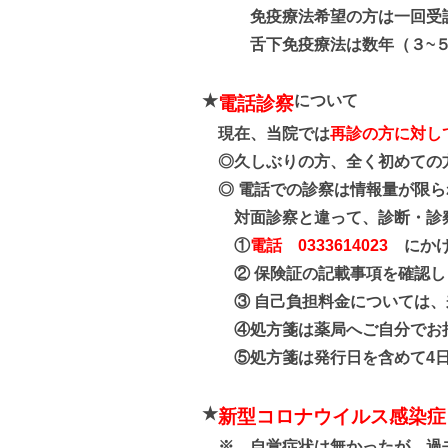
免疫療法希望の方は一回受診
舌下免疫療法は数年（３~５
★
について
電話診察
現在、当院では
再診の方に対し
◎久しぶりの方、全く初めての
◎ 電話での診察は情報量が限ら
対面診察と違って、診断・診察
①
電話 0333614023
にかけ
② 保険証の記載事項を確認し
③ 自己負担料金については、
④処方箋は薬局へご自分でお
⑤処方箋は発行日を含めて4日
★
新型コロナウイルス感染症
※ 自覚症状は無かったが、過