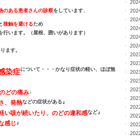
20
熱のある患者さんの診察
をしています
。
20
20
と
接触を避ける
ため
20
行います。（屋根、囲いがあります）
20
20
なります。
20
20
について・・・かなり症状の軽い、ほぼ無
感染症
20
20
20
』
のどの痛み
20
などの症状がある』
さ、発熱
20
など
』
軽い咳が続いたり、のどの違和感
20
』
な感じ
20
20