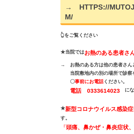
→
HTTPS://MUTOJ
M/
👆をご覧ください
★当院では
お熱のある患者さ
→
お熱のある方は他の患者さん
当院敷地内の別の場所で診察を
〇
事前にお電話
ください
。
に
電話 0333614023
★
新型コロナウイルス感染症
す。
『
頭痛、鼻かぜ・鼻炎症状