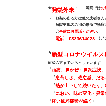
★
・・・当院では
お
発熱外来
→
お熱のある方は他の患者さん
当院敷地内の別の場所で診察を
〇
事前にお電話ください
。
に
電話 0333614023
★
新型コロナウイルス
症状の方までいらっしゃいます
『
頭痛、鼻かぜ・鼻炎症状、
『
息苦しさ、倦怠感、だる
『
熱が上下して続いたり、
『
におい、味の変化・異常
『
』
軽い風邪症状が続く