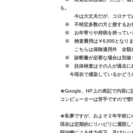
も。
今は大丈夫だが、コロナであ
※ 不特定多数の方と接するお
※ お年寄りや持病を持ってい
※ 検査費用は￥6,000となり
こちらは保険適用外 全額自
※ 診断書が必要な場合は別途￥3
※ 抗体検査はその人が過去に
今現在で感染しているかどうか
★Google、HP上の表記で内
コンピューターは苦手ですので管
★私事ですが、およそ２年半前に
現在は定期的にリハビリに通院し
院治療による体力低下、及びリハ