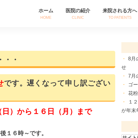
ホーム
医院の紹介
来院される方へ
HOME
CLINIC
TO PATIENTS
医院紹介
初めて来院される
診療時間・アクセス
診察券をお持ちの
・・・
8月
院長挨拶
患者さんへのご案
せ
7月
せ
です。遅くなって申し訳ござい
ゴ
花
１
（日）から１６日（月）
まで
が年末
午後１６時～です。