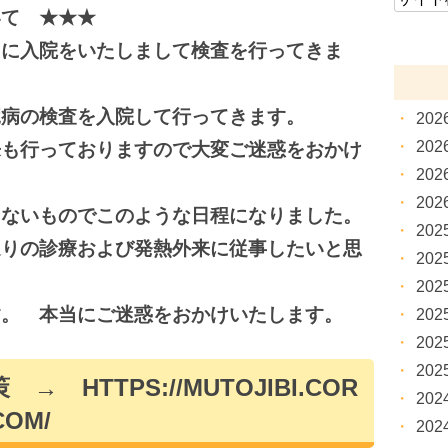
いて ★★★
中に入院をいたしまして検査を行ってきま
臓病の検査を入院して行ってきます。
20
20
来も行っておりますので大変ご迷惑をおかけ
20
20
きないものでこのような日程になりました。
20
通りの診療および発熱外来に従事したいと思
20
20
す。
本当にご迷惑をおかけいたします。
20
20
20
対策
→
HTTPS://MUTOJIBI.COR
20
COM/
20