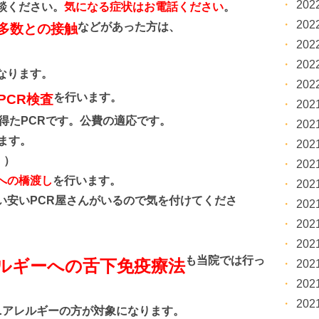
20
談ください。
気になる症状はお電話ください
。
20
などがあった方は、
多数との接触
20
20
なります。
20
を行います。
PCR検査
20
たPCRです。公費の適応です。
20
ます。
20
。）
20
への橋渡し
を行います。
20
い安いPCR屋さんがいるので気を付けてくださ
20
20
20
も当院では行っ
ルギーへの舌下免疫療法
20
20
20
レルギーの方が対象になります。