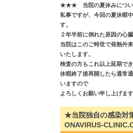
★★★ 当院の夏休みにつ
私事ですが、今回の夏休暇
す。
２年半前に倒れた原因の心
当院はこのご時世で発熱外
いたします。
検査の方もこれ以上延期で
休暇終了後再開したら通常
いますので
よろしくお願い申し上げま
★
当院独自の感染
ONAVIRUS-CLINIC.