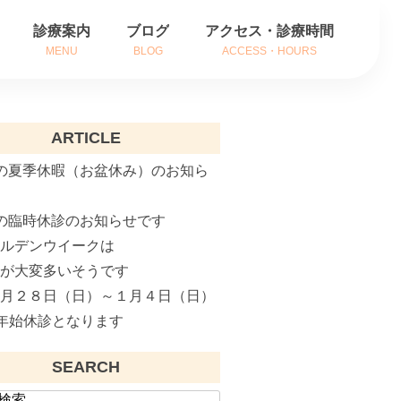
診療案内
ブログ
アクセス・診療時間
MENU
BLOG
ACCESS・HOURS
方
耳の症状
ARTICLE
方
鼻の症状
の夏季休暇（お盆休み）のお知ら
内
のどの症状
の臨時休診のお知らせです
がん治療
ールデンウイークは
補聴器相談
粉が大変多いそうです
２月２８日（日）～１月４日（日）
インフルエンザ治療
年始休診となります
花粉症でお悩みの方へ
SEARCH