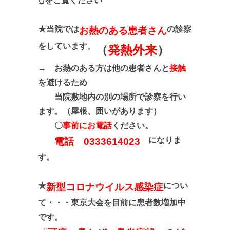
👆をご覧ください
★当院では
の診察
お熱のある患者さん
をしています
。
（
発熱外来
）
→
お熱のある方は他の患者さんと
接触
を避けるため
当院敷地内の別の場所で診察を行い
ます。（屋根、囲いがあります）
〇
事前にお電話
ください
。
になりま
電話 0333614023
す。
★
につい
新型コロナウイルス感染症
て・・・東京大会を目前に患者数増加中
です。