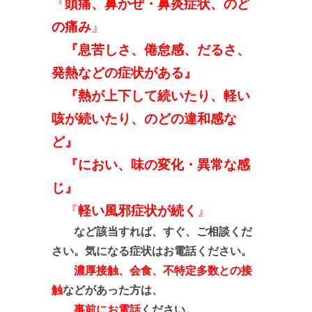
『
頭痛、鼻かぜ・鼻炎症状、のど
の痛み
』
『息苦しさ、倦怠感、だるさ、
発熱などの症状がある』
『熱が上下して続いたり、軽い
咳が続いたり、のどの違和感な
ど
』
『におい、味の変化・異常な感
じ』
『
軽い風邪症状が続く
』
など該当すれば、すぐ、ご相談くだ
さい。気になる症状はお電話ください。
濃厚接触、会食、不特定多数との接
触
などがあった方は、
事前にお電話
ください。