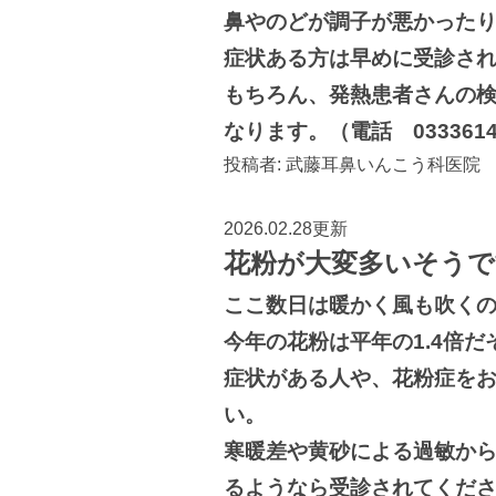
鼻やのどが調子が悪かった
症状ある方は早めに受診さ
もちろん、発熱患者さんの
なります。（電話 0333614
投稿者:
武藤耳鼻いんこう科医院
2026.02.28更新
花粉が大変多いそうで
ここ数日は暖かく風も吹く
今年の花粉は平年の1.4倍だ
症状がある人や、花粉症を
い。
寒暖差や黄砂による過敏か
るようなら受診されてくだ