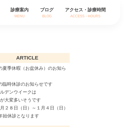
診療案内
ブログ
アクセス・診療時間
MENU
BLOG
ACCESS・HOURS
方
耳の症状
方
鼻の症状
ARTICLE
内
のどの症状
の夏季休暇（お盆休み）のお知ら
がん治療
の臨時休診のお知らせです
補聴器相談
ールデンウイークは
インフルエンザ治療
粉が大変多いそうです
２月２８日（日）～１月４日（日）
花粉症でお悩みの方へ
年始休診となります