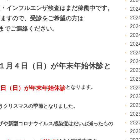
20
査・インフルエンザ検査はまだ稼働中です。
20
20
りますので、受診をご希望の方は
20
23）までご連絡ください。
20
20
20
20
１月４日（日）が年末年始休診と
20
20
となります。
４日（日）が年末年始休診
20
20
20
うクリスマスの季節となりました。
20
20
ザや新型コロナウイルス感染症はだいぶ減ったもの
20