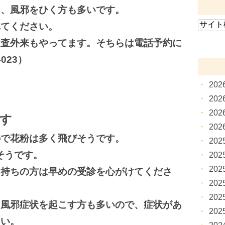
り、風邪をひく方も多いです。
れてください。
検査外来もやってます。そちらは電話予約に
023）
20
20
20
す
20
ので花粉は多く飛びそうです。
20
そうです。
20
20
お持ちの方は早めの受診を心がけてくださ
20
20
ら風邪症状を起こす方も多いので、症状があ
20
さい。