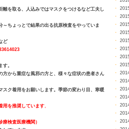
20
。
20
距離を取る、人込みではマスクをつけるなど工夫し
20
20
分～ちょっとで結果の出る抗原検査をやっていま
20
20
・など
20
614023
20
20
ます。
20
の方から重症な風邪の方と、
様々な症状の患者さん
20
20
マスク着用をお願いします。季節の変わり目、寒暖
20
20
着用を推奨しています
。
20
20
診療検査医療機関）