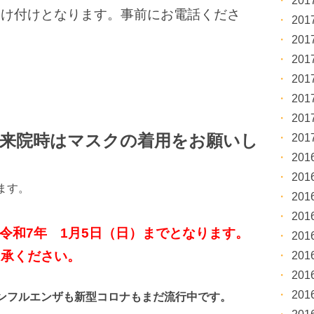
20
受け付けとなります。事前にお電話くださ
20
20
20
20
20
20
来院時はマスクの着用をお願いし
20
20
20
ます。
20
20
 令和7年 1月5日（日）までとなります。
20
了承ください。
20
20
20
ンフルエンザも新型コロナもまだ流行中です。