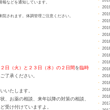
20
情報などを通知しています。
20
20
来院されます。体調管理ご注意ください。
20
20
20
20
20
20
20
２２日（火）と２３日（水）の２日間
を
臨時
20
。ご了承ください。
20
20
20
願いいたします。
20
症状、お薬の相談、来年以降の対策の相談、
20
など受け付けていますよ。