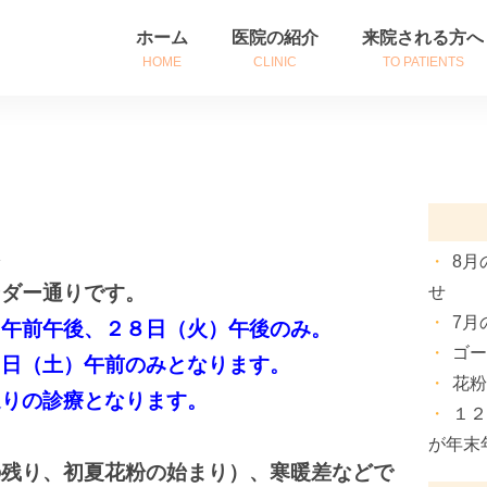
ホーム
医院の紹介
来院される方へ
HOME
CLINIC
TO PATIENTS
医院紹介
初めて来院される
診療時間・アクセス
診察券をお持ちの
院長挨拶
患者さんへのご案
は
8月
ンダー通りです。
せ
7月
）午前午後、２８日（火）午後のみ。
ゴ
２日（土）午前のみとなります。
花
通りの診療となります。
１
が年末
の残り、初夏花粉の始まり）、寒暖差などで