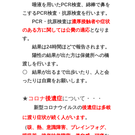
唾液を用いたPCR検査、綿棒で鼻を
こするPCR検査・抗原検査を行います。
PCR・抗原検査は
濃厚接触者や症状
のある方に関しては公費の適応
となりま
す。
結果は24時間ほどで報告されます。
陽性の結果が出た方は保健所への橋
渡しを行います。
〇 結果が出るまで出歩いたり、人と会
ったりは自粛をお願いします。
★
コロナ
後遺症
について・・・
新型コロナウイルスの
後遺症は多岐
に渡り症状が続く人がいます
。
（
咳、熱、意識障害、ブレインフォグ、