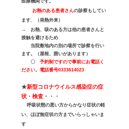
医療機関です。
お熱のある患者さん
の診察もしてい
ます
。
（発熱外来）
→
お熱、咳のある方は他の患者さんと
接触を避けるため
当院敷地内の別の場所で診察を行い
ます。（屋根、囲いがあります）
〇
予約制ですので
事前にお電話く
ださい
。電話番号0333614023
★
新型コロナウイルス感染症の症
状・検査
・・・
呼吸状態の悪い方からかなり症状の軽
い、ほぼ無症状の方までいらっしゃいま
す