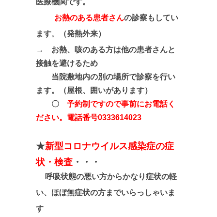
医療機関です。
お熱のある患者さん
の診察もしてい
ます
。
（発熱外来）
→
お熱、咳のある方は他の患者さんと
接触を避けるため
当院敷地内の別の場所で診察を行い
ます。（屋根、囲いがあります）
〇
予約制ですので
事前にお電話く
ださい
。電話番号0333614023
★
新型コロナウイルス感染症の症
状・検査
・・・
呼吸状態の悪い方からかなり症状の軽
い、ほぼ無症状の方までいらっしゃいま
す