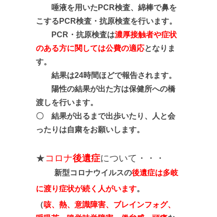
唾液を用いたPCR検査、綿棒で鼻を
こするPCR検査・抗原検査を行います。
PCR・抗原検査は
濃厚接触者や症状
のある方に関しては公費の適応
となりま
す。
結果は24時間ほどで報告されます。
陽性の結果が出た方は保健所への橋
渡しを行います。
〇 結果が出るまで出歩いたり、人と会
ったりは自粛をお願いします。
★
コロナ
後遺症
について・・・
新型コロナウイルスの
後遺症は多岐
に渡り症状が続く人がいます
。
（
咳、熱、意識障害、ブレインフォグ、