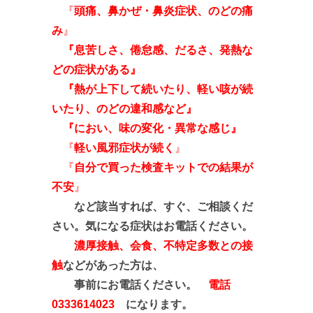
『
頭痛、鼻かぜ・鼻炎症状、のどの痛
み
』
『息苦しさ、倦怠感、だるさ、発熱な
どの症状がある』
『熱が上下して続いたり、軽い咳が続
いたり、のどの違和感など
』
『におい、味の変化・異常な感じ』
『
軽い風邪症状が続く
』
『
自分で買った検査キットでの結果が
不安
』
など該当すれば、すぐ、ご相談くだ
さい。気になる症状はお電話ください。
濃厚接触、会食、不特定多数との接
触
などがあった方は、
事前にお電話ください。
電話
0333614023
になります。