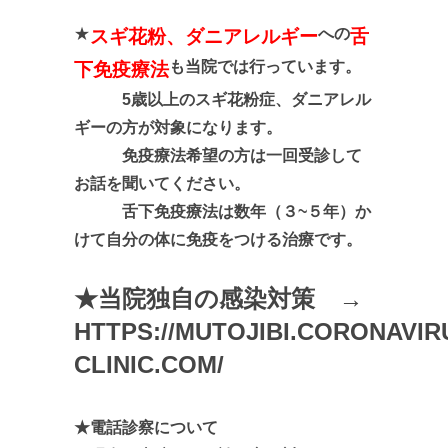
★
への
スギ花粉、ダニアレルギー
舌
も当院では行っています。
下免疫療法
5歳以上のスギ花粉症、ダニアレル
ギーの方が対象になります。
免疫療法希望の方は一回受診して
お話を聞いてください。
舌下免疫療法は数年（３~５年）か
けて
自分の体に免疫をつける治療です。
★当院独自の感染対策 →
HTTPS://MUTOJIBI.CORONAVIR
CLINIC.COM/
★電話診察について