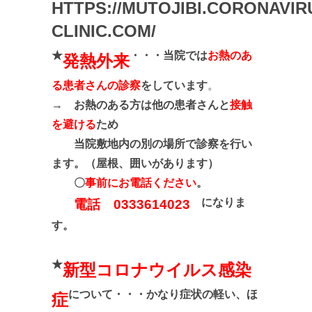
HTTPS://MUTOJIBI.CORONAVIR
CLINIC.COM/
★
・・・当院では
お熱のあ
発熱外来
る患者さんの診察
をしています
。
→
お熱のある方は他の患者さんと
接触
を避ける
ため
当院敷地内の別の場所で診察を行い
ます。（屋根、囲いがあります）
〇
事前にお電話ください
。
になりま
電話 0333614023
す。
★
新型コロナウイルス感染
について・・・かなり症状の軽い、ほ
症