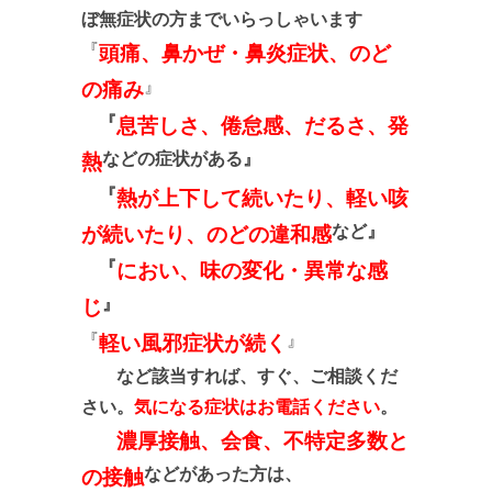
ぼ無症状の方までいらっしゃいます
『
頭痛、鼻かぜ・鼻炎症状、のど
』
の痛み
『
息苦しさ、倦怠感、だるさ、発
などの症状がある』
熱
『
熱が上下して続いたり、軽い咳
など
』
が続いたり、のどの違和感
『
におい、味の変化・異常な感
』
じ
『
』
軽い風邪症状が続く
など該当すれば、すぐ、ご相談くだ
さい。
気になる症状はお電話ください
。
濃厚接触、会食、不特定多数と
などがあった方は、
の接触