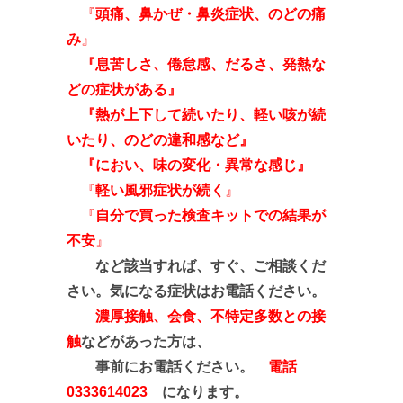
『
頭痛、鼻かぜ・鼻炎症状、のどの痛
み
』
『息苦しさ、倦怠感、だるさ、発熱な
どの症状がある』
『熱が上下して続いたり、軽い咳が続
いたり、のどの違和感など
』
『におい、味の変化・異常な感じ』
『
軽い風邪症状が続く
』
『
自分で買った検査キットでの結果が
不安
』
など該当すれば、すぐ、ご相談くだ
さい。気になる症状はお電話ください。
濃厚接触、会食、不特定多数との接
触
などがあった方は、
事前にお電話ください。
電話
0333614023
になります。