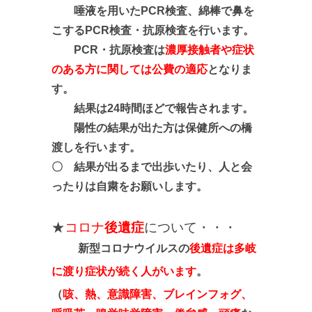
唾液を用いたPCR検査、綿棒で鼻を
こするPCR検査・抗原検査を行います。
PCR・抗原検査は
濃厚接触者や症状
のある方に関しては公費の適応
となりま
す。
結果は24時間ほどで報告されます。
陽性の結果が出た方は保健所への橋
渡しを行います。
〇 結果が出るまで出歩いたり、人と会
ったりは自粛をお願いします。
★
コロナ
後遺症
について・・・
新型コロナウイルスの
後遺症は多岐
に渡り症状が続く人がいます
。
（
咳、熱、意識障害、ブレインフォグ、