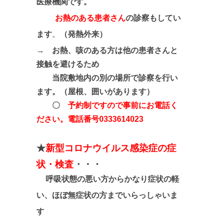
医療機関です。
お熱のある患者さん
の診察もしてい
ます
。
（発熱外来）
→
お熱、咳のある方は他の患者さんと
接触を避けるため
当院敷地内の別の場所で診察を行い
ます。（屋根、囲いがあります）
〇
予約制ですので
事前にお電話く
ださい
。電話番号0333614023
★
新型コロナウイルス感染症の症
状・検査
・・・
呼吸状態の悪い方からかなり症状の軽
い、ほぼ無症状の方までいらっしゃいま
す