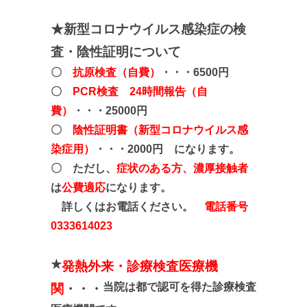
★新型コロナウイルス感染症の検
査・陰性証明について
〇
抗原検査（自費）
・・・6500円
〇
PCR検査 24時間報告（自
費）
・・・25000円
〇
陰性証明書（新型コロナウイルス感
染症用）
・・・2000円 になります。
〇 ただし、
症状のある方、濃厚接触者
は
公費適応
になります。
詳しくはお電話ください。
電話番号
0333614023
★
発熱外来・診療検査医療機
当院は都で認可を得た診療検査
関
・・・