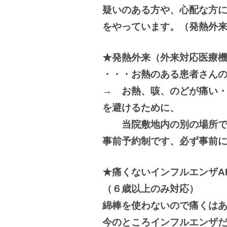
疑いのある方や、心配な方
をやっています。（発熱外
★発熱外来（外来対応医療
・・・お熱のある患者さん
→ お熱、咳、のどが痛い
を避けるために、
当院敷地内の別の場所で
事前予約制です、必ず事前にお
★痛くないインフルエンザAI
（６歳以上のみ対応）
綿棒を使わないので痛くは
今のところインフルエンザ