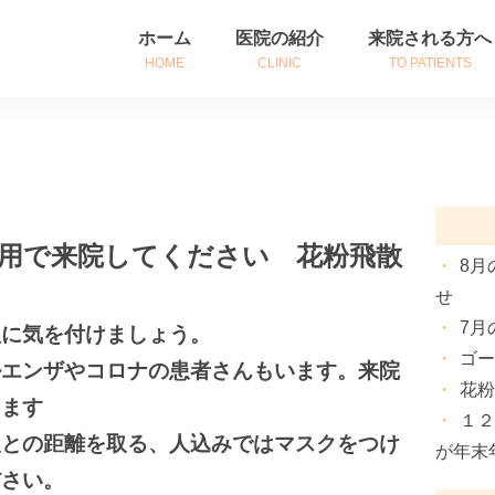
ホーム
医院の紹介
来院される方へ
HOME
CLINIC
TO PATIENTS
医院紹介
初めて来院される
診療時間・アクセス
診察券をお持ちの
院長挨拶
患者さんへのご案
用で来院してください 花粉飛散
8月
せ
7月
理に気を付けましょう。
ゴ
ルエンザやコロナの患者さんもいます。来院
花
します
１
人との距離を取る、人込みではマスクをつけ
が年末
ださい。