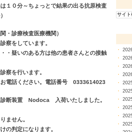
には１０分～ちょっとで結果の出る抗原検査
来）
機関・診療検査医療機関）
の診察をしています。
20
・・・疑いのある方は他の患者さんとの接触
20
20
診察を行います。
20
電話ください。電話番号 0333614023
20
20
20
診断装置 Nodoca 入荷いたしました。
20
20
ありません。
20
だけの判定になります。