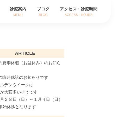
診療案内
ブログ
アクセス・診療時間
MENU
BLOG
ACCESS・HOURS
方
耳の症状
方
鼻の症状
ARTICLE
内
のどの症状
の夏季休暇（お盆休み）のお知ら
がん治療
の臨時休診のお知らせです
補聴器相談
ールデンウイークは
インフルエンザ治療
粉が大変多いそうです
２月２８日（日）～１月４日（日）
花粉症でお悩みの方へ
年始休診となります