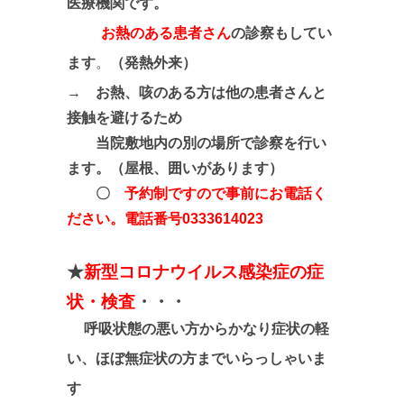
医療機関です。
お熱のある患者さん
の診察もしてい
ます
。
（発熱外来）
→
お熱、咳のある方は他の患者さんと
接触を避けるため
当院敷地内の別の場所で診察を行い
ます。（屋根、囲いがあります）
〇
予約制ですので
事前にお電話く
ださい
。電話番号0333614023
★
新型コロナウイルス感染症の症
状・検査
・・・
呼吸状態の悪い方からかなり症状の軽
い、ほぼ無症状の方までいらっしゃいま
す