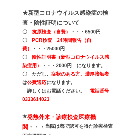
★新型コロナウイルス感染症の検
査・陰性証明について
〇
抗原検査（自費）
・・・6500円
〇
PCR検査 24時間報告（自
費）
・・・25000円
〇
陰性証明書（新型コロナウイルス感
染症用）
・・・2000円 になります。
〇 ただし、
症状のある方、濃厚接触者
は
公費適応
になります。
詳しくはお電話ください。
電話番号
0333614023
★
発熱外来・診療検査医療機
当院は都で認可を得た診療検査
関
・・・