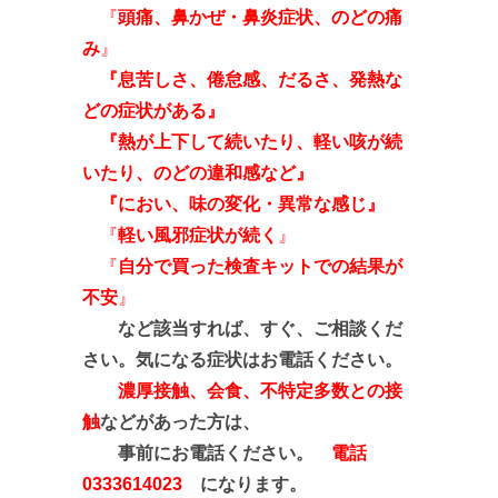
『
頭痛、鼻かぜ・鼻炎症状、のどの痛
み
』
『息苦しさ、倦怠感、だるさ、発熱な
どの症状がある』
『熱が上下して続いたり、軽い咳が続
いたり、のどの違和感など
』
『におい、味の変化・異常な感じ』
『
軽い風邪症状が続く
』
『
自分で買った検査キットでの結果が
不安
』
など該当すれば、すぐ、ご相談くだ
さい。気になる症状はお電話ください。
濃厚接触、会食、不特定多数との接
触
などがあった方は、
事前にお電話ください。
電話
0333614023
になります。