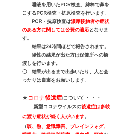
唾液を用いたPCR検査、綿棒で鼻を
こするPCR検査・抗原検査を行います。
PCR・抗原検査は
濃厚接触者や症状
のある方に関しては公費の適応
となりま
す。
結果は24時間ほどで報告されます。
陽性の結果が出た方は保健所への橋
渡しを行います。
〇 結果が出るまで出歩いたり、人と会
ったりは自粛をお願いします。
★
コロナ
後遺症
について・・・
新型コロナウイルスの
後遺症は多岐
に渡り症状が続く人がいます
。
（
咳、熱、意識障害、ブレインフォグ、