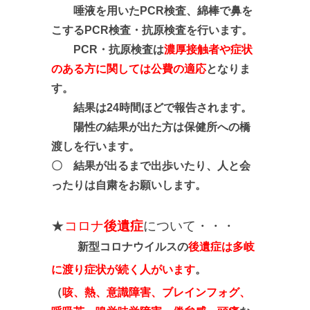
唾液を用いたPCR検査、綿棒で鼻を
こするPCR検査・抗原検査を行います。
PCR・抗原検査は
濃厚接触者や症状
のある方に関しては公費の適応
となりま
す。
結果は24時間ほどで報告されます。
陽性の結果が出た方は保健所への橋
渡しを行います。
〇 結果が出るまで出歩いたり、人と会
ったりは自粛をお願いします。
★
コロナ
後遺症
について・・・
新型コロナウイルスの
後遺症は多岐
に渡り症状が続く人がいます
。
（
咳、熱、意識障害、ブレインフォグ、