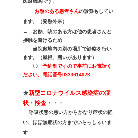
医療機関です。
お熱のある患者さん
の診察もしてい
ます
。
（発熱外来）
→
お熱、咳のある方は他の患者さんと
接触を避けるため
当院敷地内の別の場所で診察を行い
ます。（屋根、囲いがあります）
〇
予約制ですので
事前にお電話く
ださい
。電話番号0333614023
★
新型コロナウイルス感染症の症
状・検査
・・・
呼吸状態の悪い方からかなり症状の軽
い、ほぼ無症状の方までいらっしゃいま
す