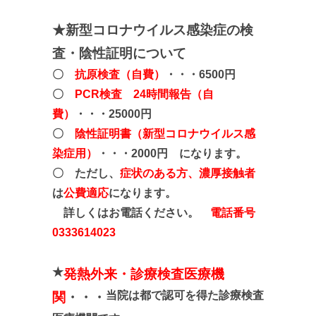
★新型コロナウイルス感染症の検
査・陰性証明について
〇
抗原検査（自費）
・・・6500円
〇
PCR検査 24時間報告（自
費）
・・・25000円
〇
陰性証明書（新型コロナウイルス感
染症用）
・・・2000円 になります。
〇 ただし、
症状のある方、濃厚接触者
は
公費適応
になります。
詳しくはお電話ください。
電話番号
0333614023
★
発熱外来・診療検査医療機
当院は都で認可を得た診療検査
関
・・・