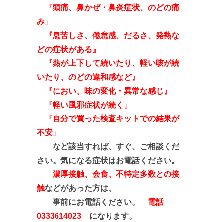
『
頭痛、鼻かぜ・鼻炎症状、のどの痛
み
』
『息苦しさ、倦怠感、だるさ、発熱な
どの症状がある』
『熱が上下して続いたり、軽い咳が続
いたり、のどの違和感など
』
『におい、味の変化・異常な感じ』
『
軽い風邪症状が続く
』
『
自分で買った検査キットでの結果が
不安
』
など該当すれば、すぐ、ご相談くだ
さい。気になる症状はお電話ください。
濃厚接触、会食、不特定多数との接
触
などがあった方は、
事前にお電話ください。
電話
0333614023
になります。