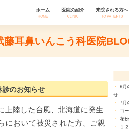
ホーム
医院の紹介
来院される方へ
HOME
CLINIC
TO PATIENTS
医院紹介
初めて来院される
武藤耳鼻いんこう科医院BLO
診療時間・アクセス
診察券をお持ちの
院長挨拶
患者さんへのご案
8月
休診のお知らせ
せ
7月
に上陸した台風、北海道に発生
ゴ
花
らにおいて被災された方、ご親
１