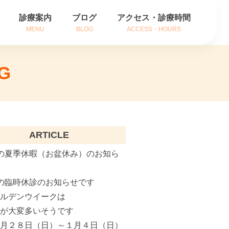
診療案内
ブログ
アクセス・診療時間
MENU
BLOG
ACCESS・HOURS
方
耳の症状
G
方
鼻の症状
内
のどの症状
がん治療
ARTICLE
補聴器相談
の夏季休暇（お盆休み）のお知ら
インフルエンザ治療
の臨時休診のお知らせです
ールデンウイークは
花粉症でお悩みの方へ
粉が大変多いそうです
２月２８日（日）～１月４日（日）