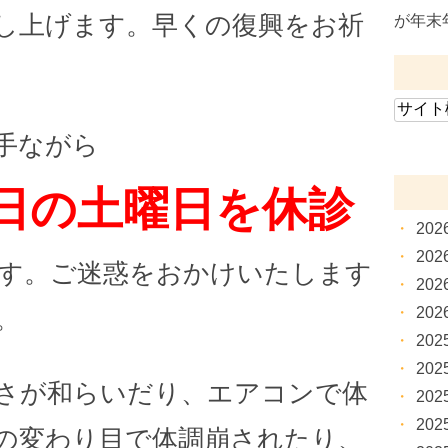
し上げます。早くの復興をお祈
が年末
手ながら
日の土曜日を休診
20
20
す。ご迷惑をおかけいたします
20
20
。
20
20
さが和らいだり、エアコンで体
20
20
の変わり目で体調崩されたり、