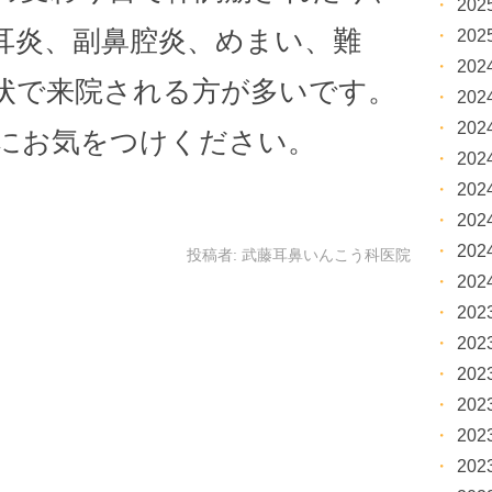
20
耳炎、副鼻腔炎、めまい、難
20
20
状で来院される方が多いです。
20
20
にお気をつけください。
20
20
20
20
投稿者:
武藤耳鼻いんこう科医院
20
20
20
20
20
20
20