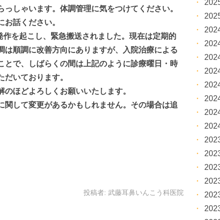
20
らっしゃいます。体調管理に気をつけてください。
20
にお話ください。
20
発作を起こし、緊急搬送されました。現在は定期的
20
調は順調に改善方向にありますが、入院治療による
20
ことで、しばらくの間は上記のように診療曜日・時
20
ただいております。
20
解のほどよろしくお願いいたします。
20
に関して変更があるかもしれません。その場合は追
20
20
20
20
20
20
投稿者:
武藤耳鼻いんこう科医院
20
20