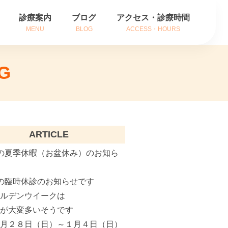
診療案内
ブログ
アクセス・診療時間
MENU
BLOG
ACCESS・HOURS
方
耳の症状
G
方
鼻の症状
内
のどの症状
がん治療
ARTICLE
補聴器相談
の夏季休暇（お盆休み）のお知ら
インフルエンザ治療
の臨時休診のお知らせです
ールデンウイークは
花粉症でお悩みの方へ
粉が大変多いそうです
２月２８日（日）～１月４日（日）