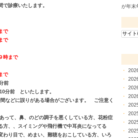
間で診療いたします。
が年末
まで
まで
９時まで
20
まで
20
分前
20
10分前
といたします。
20
察時間などに誤りがある場合がございます。
ご注意く
20
20
あって、鼻、のどの調子を悪くしている方、花粉症
20
る方、、スイミングや飛行機で中耳炎になってる
20
変わり目で、めまい、難聴をおこしている方、いろ