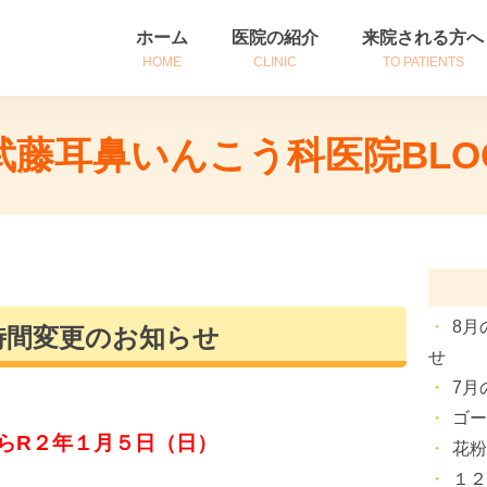
ホーム
医院の紹介
来院される方へ
HOME
CLINIC
TO PATIENTS
医院紹介
初めて来院される
武藤耳鼻いんこう科医院BLO
診療時間・アクセス
診察券をお持ちの
院長挨拶
患者さんへのご案
8月
療時間変更のお知らせ
せ
7月
ゴ
らR２年１月５日（日）
花
１