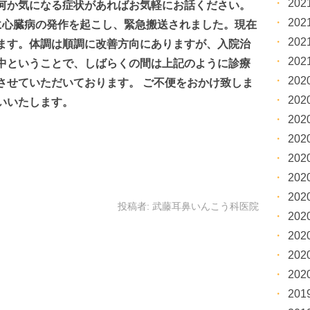
20
何か気になる症状があればお気軽にお話ください。
20
に心臓病の発作を起こし、緊急搬送されました。現在
20
ます。体調は順調に改善方向にありますが、入院治
20
中ということで、しばらくの間は上記のように診療
20
させていただいております。 ご不便をおかけ致しま
20
いいたします。
20
20
20
20
20
投稿者:
武藤耳鼻いんこう科医院
20
20
20
20
20