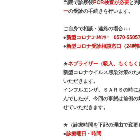
当院で診察後
PCR検査が必要
と判
ー
の受診の手続きを行います。
ご自身で相談・連絡の場合↓↓↓
●
新型コロナｺｰﾙｾﾝﾀｰ 0570-5505
●
新型コロナ受診相談窓口（24時
★
ネブライザー（吸入、もくもく
新型コロナウイルス感染対策のた
いただきます。
インフルエンザ、ＳＡＲＳの時に
んでしたが、今回の事態は前例の
せていただきます。
★
（診療時間を下記の理由で変更
●
診療曜日・時間