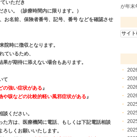
ていただき
が年末
ださい。
（診療時間内に限ります。）
、お名前、
保険者番号、記号、
番号 などを確認
させ
来院時に徴収となります。
られているため、
結果が期待に添えない場合
も
あります。
20
20
いて
20
どの強い症状がある
』
20
熱や咳などの比較的軽い風邪症状がある
』
20
20
相談ください。
20
っ
た方は、
医療機関に電話、もしくは下記電話相談
20
よろしくお願い
いたします。