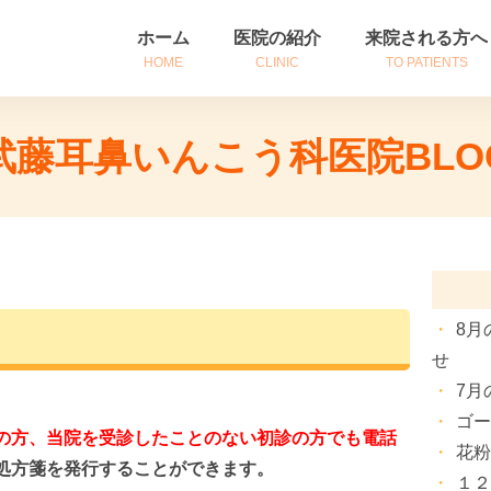
ホーム
医院の紹介
来院される方へ
HOME
CLINIC
TO PATIENTS
医院紹介
初めて来院される
武藤耳鼻いんこう科医院BLO
診療時間・アクセス
診察券をお持ちの
院長挨拶
患者さんへのご案
8月
せ
7月
ゴ
の方、当院を受診したことのない初診の方でも電話
花
処方箋を発行することができます。
１