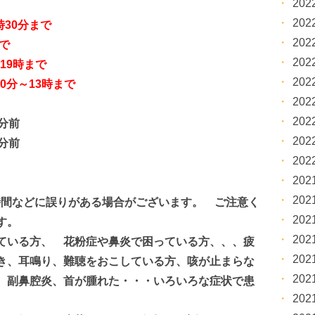
20
20
30分まで
20
で
20
19時まで
20
0分～13時まで
20
20
5分前
20
0分前
20
20
20
察時間などに誤りがある場合がございます。 ご注意く
20
す。
20
ている方、 花粉症や鼻炎で困っている方、、、疲
20
き、耳鳴り、難聴をおこしている方、咳が止まらな
20
、副鼻腔炎、首が腫れた・・・いろいろな症状で患
20
。