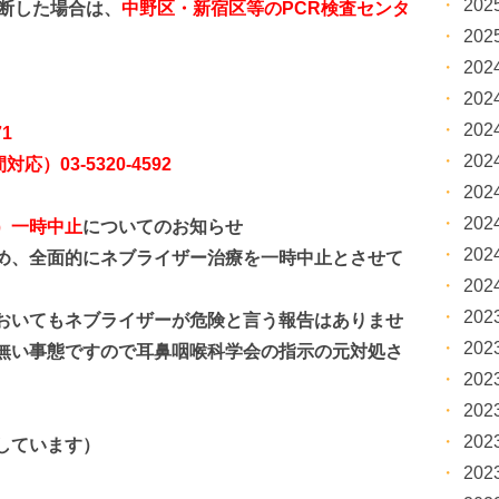
20
断した場合は、
中野区・新宿区等のPCR検査センタ
20
20
20
20
71
20
間対応）
03-5320-4592
20
20
）一時中止
についてのお知らせ
20
め、
全面的に
ネブライザー治療を一時中止とさせて
20
20
おいてもネブライザーが危険と言う報告はありませ
20
無い事態ですので耳鼻咽喉科学会の指示の元対処さ
20
20
20
しています）
20