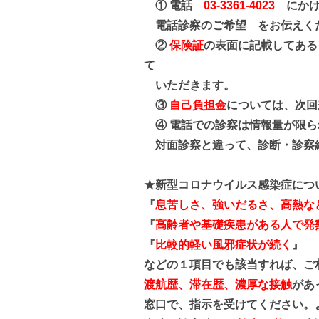
① 電話
03-3361-4023
にかけ
電話診察のご希望 をお伝えく
②
保険証
の表面に記載して
ある
て
いただきます。
③
自己負担金
については、次回
④ 電話での診察は情報量が限
対面診察と違って、診断・診察
★新型コロナウイルス感染症につ
『
息苦しさ、強いだるさ、高熱な
『
高齢者や基礎疾患がある人で発
『
比較的軽い風邪症状が続く
』
などの１項目でも該当すれば、ご
渡航歴、滞在歴、
濃厚な接触
があ
窓口で
、指示を受
けてください。