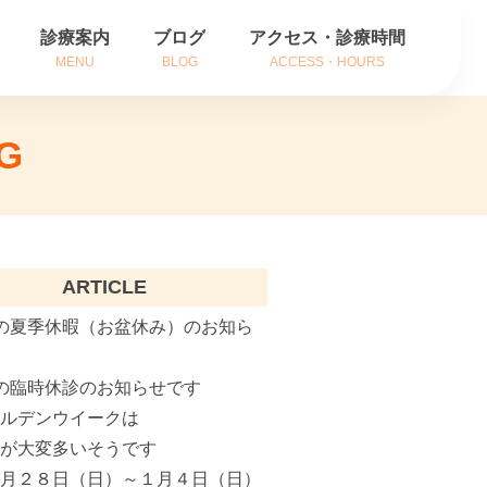
診療案内
ブログ
アクセス・診療時間
MENU
BLOG
ACCESS・HOURS
方
耳の症状
G
方
鼻の症状
内
のどの症状
がん治療
ARTICLE
補聴器相談
の夏季休暇（お盆休み）のお知ら
インフルエンザ治療
の臨時休診のお知らせです
ールデンウイークは
花粉症でお悩みの方へ
粉が大変多いそうです
２月２８日（日）～１月４日（日）