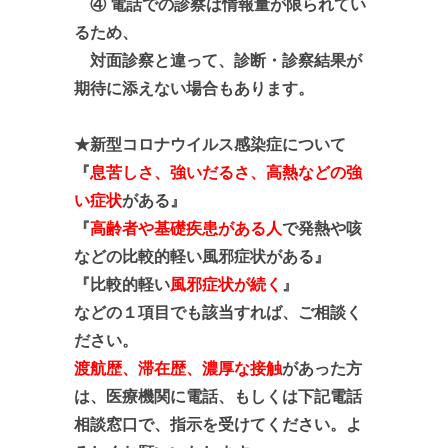
④ 電話での診察は情報量が限られてい
るため、
対面診察と違って、診断・診察結果が
期待に添えない場合
も
あります。
★新型コロナウイルス感染症について
『
息苦しさ、強いだるさ、高熱などの強
い症状
がある』
『
高齢者や基礎疾患がある人
で発熱や咳
などの比較的軽い風邪症状がある』
『比較的軽い
風邪症状が続く
』
などの１項目でも該当すれば、ご相談く
ださい。
渡航歴、滞在歴、
濃厚な接触
があっ
た方
は、
医療機関に電話、もしくは下記電話
相談窓口で
、指示を受
けてください。よ