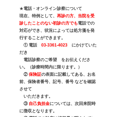
★
電話・オンライン診察について
現在、特例として、
再診の方、当院を受
診したことのない初診の方でも
電話での
対応ができ、状況によっては処方箋を発
行することができます。
① 電話
03-3361-4023
にかけていた
だき
電話診察のご希望 をお伝えくださ
い。
（診療時間内に限ります。）
②
保険証
の表面に記載して
ある、お名
前、
保険者番号、記号、
番号 などを確認
させて
いただきます。
③
自己負担金
については、次回来院時
に徴収となります。