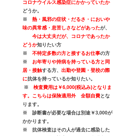
コロナウイルス感染症にかかっていたか
どうか。
※
熱・風邪の症状・だるさ・においや
味の異常感・息苦しさなどがあった
が、
今は大丈夫だが、コロナであったか
どうか
知りたい方
※
不特定多数の方と接するお仕事
の方
※
お年寄りや持病を持っている方と同
居・接触
する方、
出勤や登園・登校の際
に
抗体を持っているか知りたい。
※
検査費用は￥6,000(税込み)となりま
す。こちらは保険適用外 全額自費
とな
ります。
※ 診断書が必要な場合は別途￥3,000が
かかります。
※ 抗体検査はその人が過去に感染した