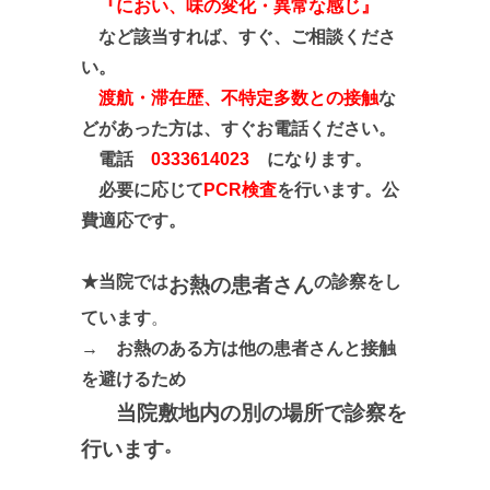
『におい、味の変化・異常な感じ』
など該当すれば、すぐ、ご相談くださ
い。
渡航・滞在歴、不特定多数との接触
な
どがあった方は、すぐお電話ください。
電話
0333614023
になります。
必要に応じて
PCR検査
を行います。公
費適応です。
★当院では
の診察をし
お熱の患者さん
ています
。
→ お熱のある方は他の患者さんと接触
を避けるため
当院敷地内の別の場所で診察を
。
行います