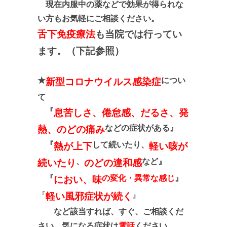
現在内服中の薬などで効果が得られな
い方もお気軽にご相談ください。
舌下免疫療法
も当院では行ってい
ます。（下記参照）
★
につい
新型コロナウイルス感染症
て
『
息苦しさ、倦怠感、だるさ、発
などの症状がある』
熱、のどの痛み
『
して続いたり、
熱が上下
軽い咳が
、
など
』
続いたり
のどの違和感
『
の変化・異常な感じ
』
におい、味
『
』
軽い風邪症状が続く
など該当すれば、すぐ、ご相談くだ
さい。気になる症状は
電話
ください。