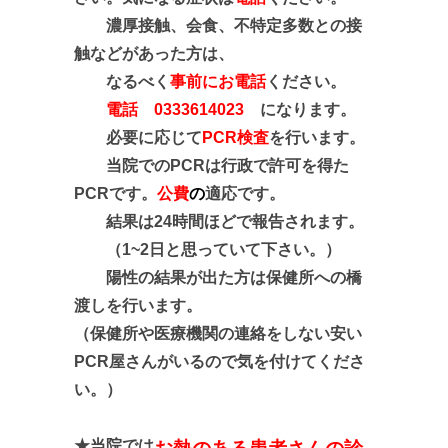
濃厚接触、会食、不特定多数との接
触などがあった方は、
なるべく
事前にお電話
ください。
電話 0333614023
になります。
必要に応じて
PCR検査
を行います。
当院でのPCRは行政で許可を得た
PCRです。
公費
の
適応です。
結果は24時間ほどで報告されます。
（1~2日と思っていて下さい。）
陽性の結果が出た方は保健所への橋
渡しを行います。
（保健所や医療機関の連絡をしない安い
PCR屋さんがいるので気を付けてくださ
い
。）
★当院では