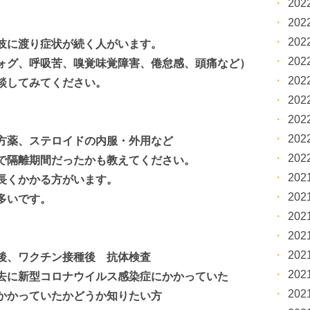
20
20
20
岐に渡り症状が続く人がいます。
20
ォグ、呼吸苦、嗅覚味覚障害、倦怠感、頭痛など）
20
談してみてください。
20
20
20
方薬、ステロイドの内服・外用など
20
で隔離期間だったかも教えてください。
20
長くかかる方がいます。
20
多いです。
20
。
20
20
患後、ワクチン接種後 抗体検査
20
去に新型コロナウイルス感染症にかかっていた
20
かっていたかどうか知りたい方