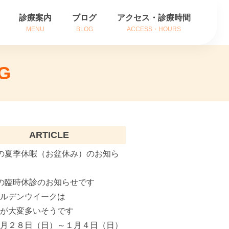
診療案内
ブログ
アクセス・診療時間
MENU
BLOG
ACCESS・HOURS
方
耳の症状
G
方
鼻の症状
内
のどの症状
がん治療
ARTICLE
補聴器相談
の夏季休暇（お盆休み）のお知ら
インフルエンザ治療
の臨時休診のお知らせです
ールデンウイークは
花粉症でお悩みの方へ
粉が大変多いそうです
２月２８日（日）～１月４日（日）