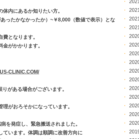
20
20
の体内にあるか知りたい方。
20
あったかなかったか）~￥8,000（数値で表示）とな
20
20
費となります。
20
料金がかかります。
20
20
20
US-CLINIC.COM/
20
20
に誤りがある場合がございます。
20
20
管理がおろそかになっています。
20
20
臓病を発症し、緊急搬送されました。
20
しています。体調は順調に改善方向に