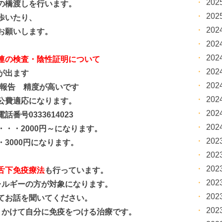
20
の橋渡しを行います。
20
歩いたり、
20
願いします。
20
20
連の検査・陰性証明について
20
が出ます
20
で報告 精度が高いです
20
公費適応になります。
20
号0333614023
20
・・2000円～になります。
20
3000円になります。
20
20
舌下免疫療法
も行っています。
20
ルギーの方が対象になります。
20
てお話を聞いてください。
20
かけて自分に免疫をつける治療です。