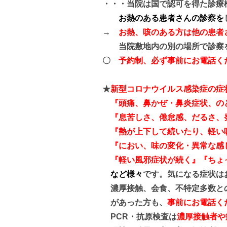
・・・当院は国で認可を得た診療
お熱のある患者さんの診察を
→
お熱、咳のある方は他の患者
当院敷地内の別の場所で診察を
〇
予約制、必ず事前にお電話くださ
★
新型コロナウイルス感染症の症
『頭痛、鼻かぜ・鼻炎症状、のど
『息苦しさ、倦怠感、だるさ、
『熱が上下して続いたり、軽い
『におい、味の変化・異常な感
『軽い風邪症状が続く』『ちょ
など様々
です。気になる症状は
濃厚接触、会食、不特定多数と
があった方も、
事前にお電話くだ
PCR・抗原検査は
濃厚接触者や