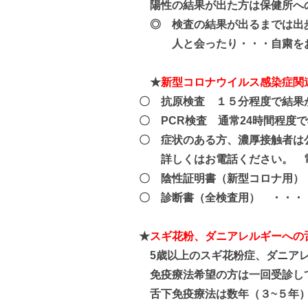
陽性の結果が出た方は保健所へ
◎ 検査の結果が出るまでは出
人と会ったり・・・自粛をお
★
新型コロナウイルス感染症関
〇 抗原検査 １５分程度で結果
〇 PCR検査 通常24時間程度
〇 症状のある方、濃厚接触者は
詳しくはお電話ください。 電話番
〇 陰性証明書（新型コロナ用）・
〇 診断書（全検査用） ・・・・
★
スギ花粉、ダニアレルギーへの
5歳以上のスギ花粉症、ダニアレ
免疫療法希望の方は一回受診し
舌下免疫療法は数年（３~５年）