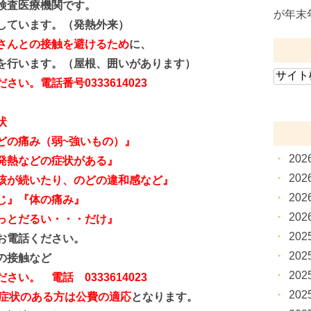
検査医療機関です。
が年末
しています。（発熱外来）
さんとの接触を避けるため
に、
行います。（屋根、囲いがあります）
い。電話番号0333614023
状
の痛み（弱~強いもの）』
20
発熱などの症状がある』
20
咳が続いたり、のどの違和感など』
20
じ』『体の痛み』
20
っとだるい・・・だけ』
20
お電話ください。
20
の接触など
20
さい。 電話 0333614023
20
症状のある方は公費の適応
となります。