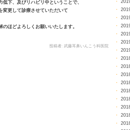
20
力低下、及びリハビリ中ということで、
20
を変更して診療させていただいて
20
20
解のほどよろしくお願いいたします。
20
20
投稿者:
武藤耳鼻いんこう科医院
20
20
20
20
20
20
20
20
20
20