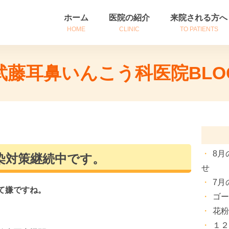
ホーム
医院の紹介
来院される方へ
HOME
CLINIC
TO PATIENTS
医院紹介
初めて来院される
武藤耳鼻いんこう科医院BLO
診療時間・アクセス
診察券をお持ちの
院長挨拶
患者さんへのご案
8月
染対策継続中です。
せ
7月
て嫌ですね。
ゴ
花
１