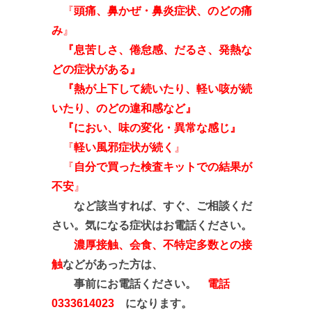
『
頭痛、鼻かぜ・鼻炎症状、のどの痛
み
』
『息苦しさ、倦怠感、だるさ、発熱な
どの症状がある』
『熱が上下して続いたり、軽い咳が続
いたり、のどの違和感など
』
『におい、味の変化・異常な感じ』
『
軽い風邪症状が続く
』
『
自分で買った検査キットでの結果が
不安
』
など該当すれば、すぐ、ご相談くだ
さい。気になる症状はお電話ください。
濃厚接触、会食、不特定多数との接
触
などがあった方は、
事前にお電話ください。
電話
0333614023
になります。