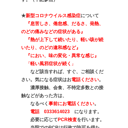
★
新型コロナウイルス感染症
について
『息苦しさ、倦怠感、だるさ、発熱、
のどの痛みなどの症状がある』
『熱が上下して続いたり、軽い咳が続
いたり、のどの違和感など
』
『におい、味の変化・異常な感じ』
『
軽い風邪症状が続く
』
など該当すれば、すぐ、ご相談くだ
さい。気になる症状はお
電話ください
。
濃厚接触、会食、不特定多数との接
触などがあった方は、
なるべく
事前にお電話ください
。
電話 0333614023
になります。
必要に応じて
PCR検査
を行います。
当院でのPCRは行政で許可を得た