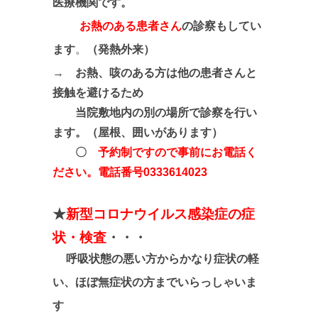
医療機関です。
お熱のある患者さん
の診察もしてい
ます
。
（発熱外来）
→
お熱、咳のある方は他の患者さんと
接触を避けるため
当院敷地内の別の場所で診察を行い
ます。（屋根、囲いがあります）
〇
予約制ですので
事前にお電話く
ださい
。電話番号0333614023
★
新型コロナウイルス感染症の症
状・検査
・・・
呼吸状態の悪い方からかなり症状の軽
い、ほぼ無症状の方までいらっしゃいま
す