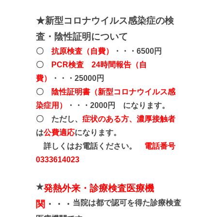
★新型コロナウイルス感染症の検
査・陰性証明について
〇
抗原検査（自費）
・・・6500円
〇
PCR検査 24時間報告（自
費）
・・・25000円
〇
陰性証明書（新型コロナウイルス感
染症用）
・・・2000円 になります。
〇 ただし、
症状のある方、濃厚接触者
は
公費適応
になります。
詳しくはお電話ください。
電話番号
0333614023
★
発熱外来・診療検査医療機
当院は都で認可を得た診療検査
関
・・・