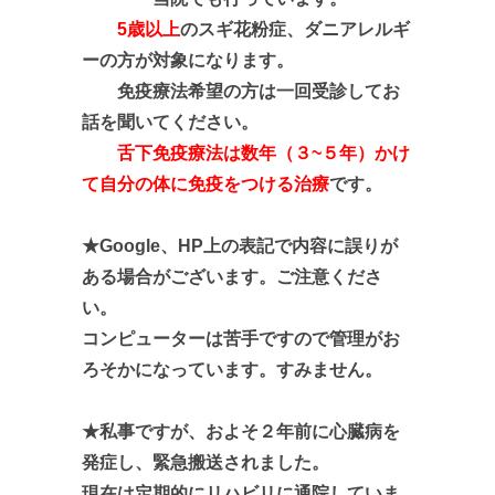
5歳以上
のスギ花粉症、ダニアレルギ
ーの方が対象になります。
免疫療法希望の方は一回受診してお
話を聞いてください。
舌下免疫療法は数年（３~５年）かけ
て
自分の体に免疫をつける治療
です。
★Google、HP上の表記で内容に誤りが
ある場合がございます。ご注意くださ
い。
コンピューターは苦手ですので管理がお
ろそかになっています。すみません。
★私事ですが、およそ２年前に心臓病を
発症し、緊急搬送されました。
現在は定期的にリハビリに通院していま