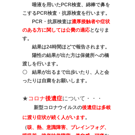
唾液を用いたPCR検査、綿棒で鼻を
こするPCR検査・抗原検査を行います。
PCR・抗原検査は
濃厚接触者や症状
のある方に関しては公費の適応
となりま
す。
結果は24時間ほどで報告されます。
陽性の結果が出た方は保健所への橋
渡しを行います。
〇 結果が出るまで出歩いたり、人と会
ったりは自粛をお願いします。
★
コロナ
後遺症
について・・・
新型コロナウイルスの
後遺症は多岐
に渡り症状が続く人がいます
。
（
咳、熱、意識障害、ブレインフォグ、