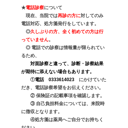
★
電話診察
について
現在、当院では
再診の方に
対してのみ
電話対応、処方箋発行をしています。
◎
久しぶりの方、全く初めての方は行
っていません
。
◎ 電話での診察は情報量が限られてい
るため、
対面診察と違って、診断・診察結果
が期待に添えない場合もあります。
①
電話 0333614023
にかけていた
だき、電話診察希望をお伝えください。
② 保険証の記載事項を確認します。
③ 自己負担料金については、来院時
に徴収となります。
④処方箋は薬局へご自分でお持ちく
ださい。