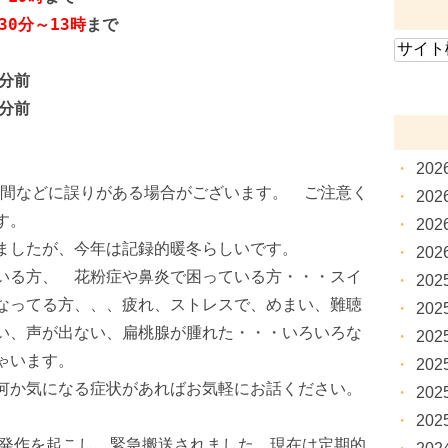
30分～13時
まで
15分前
0分前
20
察時間などに誤りがある場合がございます。 ご注意く
20
す。
20
ましたが、今年は記録的暖冬らしいです。
20
いる方、 花粉症や鼻炎で困っている方・・・スイ
20
なってる方、、、疲れ、ストレスで、めまい、難聴
20
い、声が出ない、扁桃腺が腫れた・・・いろいろな
20
ゃいます。
20
何か気になる症状があればお気軽にお話ください。
20
20
の発作を起こし、緊急搬送されました。現在は定期的