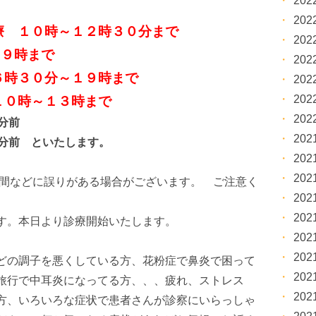
20
20
療 １０時～１２時３０分まで
20
１９時まで
20
６時３０分～１９時まで
20
20
１０時～１３時まで
20
5分前
20
0分前 といたします。
20
20
察時間などに誤りがある場合がございます。 ご注意く
20
20
す。本日より診療開始いたします。
20
20
どの調子を悪くしている方、花粉症で鼻炎で困って
20
旅行で中耳炎になってる方、、、疲れ、ストレス
20
方、いろいろな症状で患者さんが診察にいらっしゃ