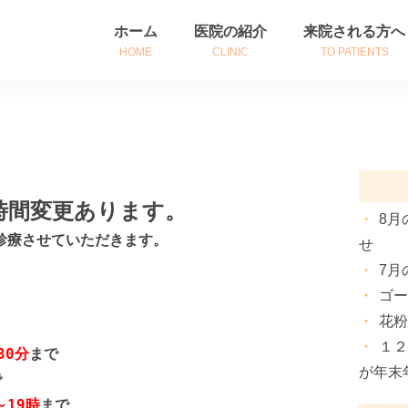
ホーム
医院の紹介
来院される方へ
HOME
CLINIC
TO PATIENTS
医院紹介
初めて来院される
診療時間・アクセス
診察券をお持ちの
院長挨拶
患者さんへのご案
療時間変更あります。
8月
診療させていただきます。
せ
7月
ゴ
花
１
30分
まで
が年末
で
～19時
まで