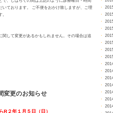
20
とで、しばらくの間は上記のように診療曜日・時間
20
だいております。 ご不便をおかけ致しますが、ご理
20
す。
20
20
20
に関して変更があるかもしれません。その場合は追
20
20
20
20
20
20
20
20
時間変更のお知らせ
20
20
らR２年１月５日（日）