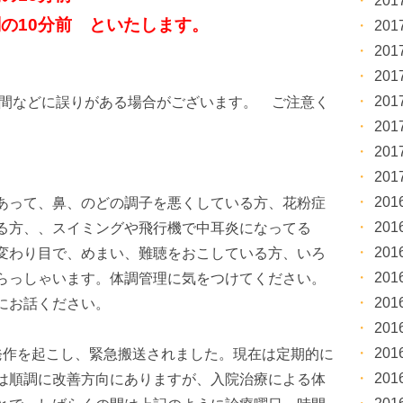
20
の10分前 といたします。
20
20
20
20
察時間などに誤りがある場合がございます。 ご注意く
20
20
20
20
あって、鼻、のどの調子を悪くしている方、花粉症
20
る方、、スイミングや飛行機で中耳炎になってる
20
変わり目で、めまい、難聴をおこしている方、いろ
20
らっしゃいます。体調管理に気をつけてください。
20
にお話ください。
20
20
発作を起こし、緊急搬送されました。現在は定期的に
20
は順調に改善方向にありますが、入院治療による体