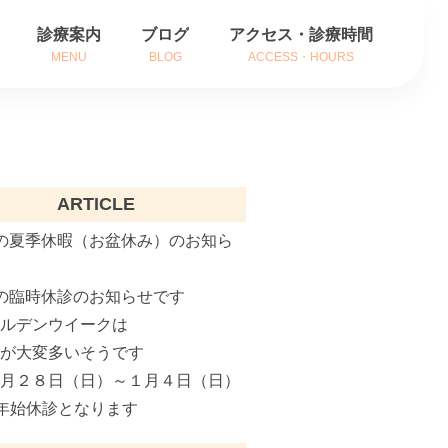
診療案内
ブログ
アクセス・診療時間
MENU
BLOG
ACCESS・HOURS
方
耳の症状
方
鼻の症状
ARTICLE
内
のどの症状
の夏季休暇（お盆休み）のお知ら
がん治療
の臨時休診のお知らせです
補聴器相談
ールデンウイークは
インフルエンザ治療
粉が大変多いそうです
２月２８日（日）～１月４日（日）
花粉症でお悩みの方へ
年始休診となります