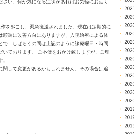
20
ださい。何か気になる症状があればお気軽にお話く
20
20
20
発作を起こし、緊急搬送されました。現在は定期的に
20
は順調に改善方向にありますが、入院治療による体
20
とで、しばらくの間は上記のように診療曜日・時間
20
だいております。 ご不便をおかけ致しますが、ご理
20
す。
20
に関して変更があるかもしれません。その場合は追
20
20
20
20
20
20
20