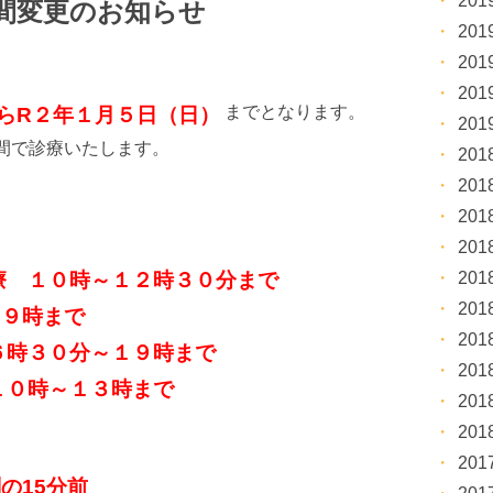
20
時間変更のお知らせ
20
20
20
までとなります。
らR２年１月５日（日）
20
間で診療いたします。
20
20
20
20
20
療 １０時～１２時３０分まで
20
１９時まで
20
６時３０分～１９時まで
20
１０時～１３時まで
20
20
20
刻の15分前