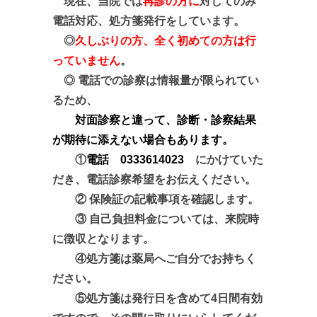
現在、当院では
再診の方に
対してのみ
電話対応、処方箋発行をしています。
◎
久しぶりの方、全く初めての方は行
っていません
。
◎ 電話での診察は情報量が限られてい
るため、
対面診察と違って、診断・診察結果
が期待に添えない場合もあります。
①
電話 0333614023
にかけていた
だき、電話診察希望をお伝えください。
② 保険証の記載事項を確認します。
③ 自己負担料金については、来院時
に徴収となります。
④処方箋は薬局へご自分でお持ちく
ださい。
⑤処方箋は発行日を含めて4日間有効