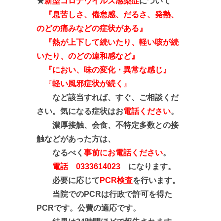
★
新型コロナウイルス感染症
について
『息苦しさ、倦怠感、だるさ、発熱、
のどの痛みなどの症状がある』
『熱が上下して続いたり、軽い咳が続
いたり、のどの違和感など
』
『におい、味の変化・異常な感じ』
『
軽い風邪症状が続く
』
など該当すれば、すぐ、ご相談くだ
さい。気になる症状はお
電話ください
。
濃厚接触、会食、不特定多数との接
触などがあった方は、
なるべく
事前にお電話ください
。
電話 0333614023
になります。
必要に応じて
PCR検査
を行います。
当院でのPCRは行政で許可を得た
PCRです。公費の適応です。