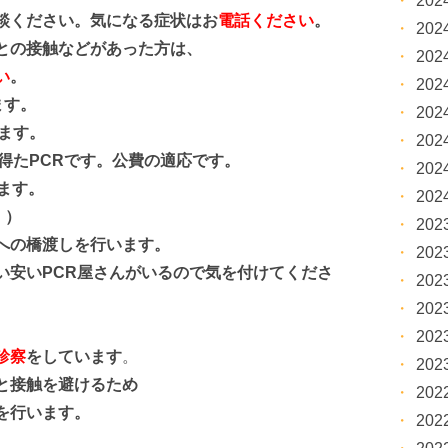
20
ください。気になる症状はお
電話ください
。
20
の接触などがあった方は、
20
い
。
20
す。
20
ます。
20
たPCRです。公費の適応です。
20
ます。
20
。）
20
の橋渡しを行います。
20
い安いPCR屋さんがいるので気を付けてくださ
20
20
20
診察
をしています
。
20
と接触を避けるため
20
を行います。
20