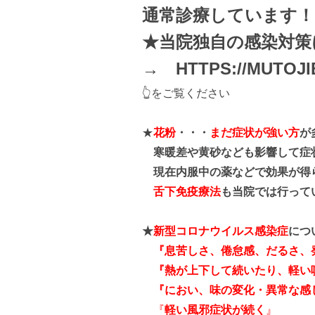
通常診療しています！
★当院独自の感染対
→
HTTPS://MUTOJI
👆をご覧ください
★
花粉
・・・
まだ症状が強い方
が
寒暖差や黄砂なども影響して症
現在内服中の薬などで効果が得
舌下免疫療法
も当院では行って
★
新型コロナウイルス感染症
につ
『息苦しさ、倦怠感、だるさ、
『熱が上下して続いたり、軽い
『におい、味の変化・異常な感
『
軽い風邪症状が続く
』