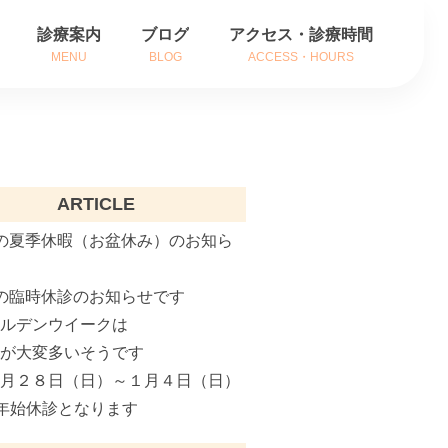
診療案内
ブログ
アクセス・診療時間
MENU
BLOG
ACCESS・HOURS
方
耳の症状
方
鼻の症状
ARTICLE
内
のどの症状
の夏季休暇（お盆休み）のお知ら
がん治療
の臨時休診のお知らせです
補聴器相談
ールデンウイークは
インフルエンザ治療
粉が大変多いそうです
２月２８日（日）～１月４日（日）
花粉症でお悩みの方へ
年始休診となります