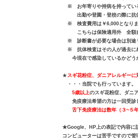
※ お年寄りや持病を持ってい
出勤や登園・登校の際に抗体
※ 検査費用は￥6,000となり
こちらは保険適用外 全額自
※ 診断書が必要な場合は別途￥3
※ 抗体検査はその人が過去に
今現在で感染しているかどうか
★
スギ花粉症、ダニアレルギーに
・・・当院でも行っています。
5歳以上
のスギ花粉症、ダニ
免疫療法希望の方は一回受診し
舌下免疫療法は数年（３~５
★Google、HP上の表記で内
コンピューターは苦手ですので管