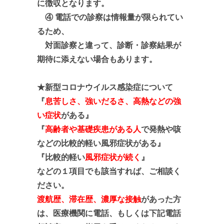
に徴収となります。
④ 電話での診察は情報量が限られてい
るため、
対面診察と違って、診断・診察結果が
期待に添えない場合
も
あります。
★新型コロナウイルス感染症について
『
息苦しさ、強いだるさ、高熱などの強
い症状
がある』
『
高齢者や基礎疾患がある人
で発熱や咳
などの比較的軽い風邪症状がある』
『比較的軽い
風邪症状が続く
』
などの１項目でも該当すれば、ご相談く
ださい。
渡航歴、滞在歴、
濃厚な接触
があっ
た方
は、
医療機関に電話、もしくは下記電話