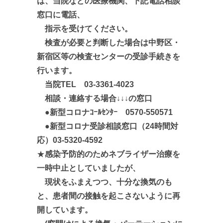
は、当院などの
医療機関、下記電話相談
窓口に電話
、
指示を受
けてください。
検査が必要と判断した場合は中野区・
新宿区等の検査センターの受診手続きを
行います。
当院TEL 03-3361-4023
相談・連絡する場合↓↓↓の窓口
●新型コロナｺｰﾙｾﾝﾀｰ 0570-550571
●新型コロナ受診相談窓口（24時間対
応）
03-5320-4592
★
感染予防的のため
ネブライザー治療を
一時中止としていましたが、
現状をふまえつつ、十分な換気のも
と、患者間の接触を起こさないように
再
開しています。