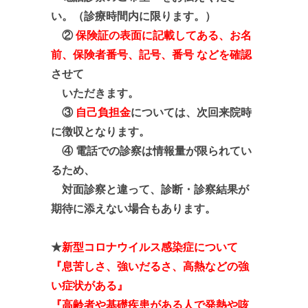
い。
（診療時間内に限ります。）
②
保険証の表面に記載して
ある、お名
前、
保険者番号、記号、
番号 などを確認
させて
いただきます。
③
自己負担金
については、次回来院時
に徴収となります。
④ 電話での診察は情報量が限られてい
るため、
対面診察と違って、診断・診察結果が
期待に添えない場合
も
あります。
★
新型コロナウイルス感染症について
『息苦しさ、強いだるさ、高熱などの強
い症状がある』
『高齢者や基礎疾患がある人で発熱や咳