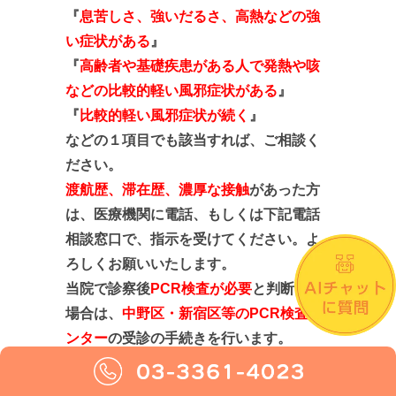
『
息苦しさ、強いだるさ、高熱などの強
い症状がある
』
『
高齢者や基礎疾患がある人で発熱や咳
などの比較的軽い風邪症状がある
』
『
比較的軽い風邪症状が続く
』
などの１項目でも該当すれば、ご相談く
ださい。
渡航歴、滞在歴、
濃厚な接触
があっ
た方
は、
医療機関に電話、もしくは下記電話
相談窓口で
、指示を受
けてください。よ
ろしくお願い
いたします。
当院で診察後
PCR検査が必要
と判断した
場合は、
中野区・新宿区等のPCR検査セ
ンター
の受診の手続きを行います。
ご自身で相談・連絡の場合↓↓↓