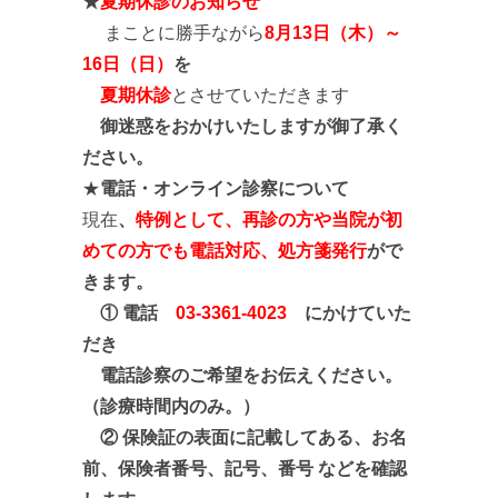
★
夏期休診のお知らせ
まことに勝手ながら
8
月
13
日（木）～
16
日（日）
を
夏期休診
とさせていただきます
御迷惑をおかけいたしますが御了承く
ださい。
★
電話・オンライン診察について
現在
、
特例として、再診の方や当院が初
めての方でも電話対応、処方箋発行
がで
きます。
① 電話
03-3361-4023
にかけていた
だき
電話診察のご希望をお伝えください。
（診療時間内のみ。）
②
保険証の表面に記載して
ある、お名
前、
保険者番号、記号、
番号 などを確認