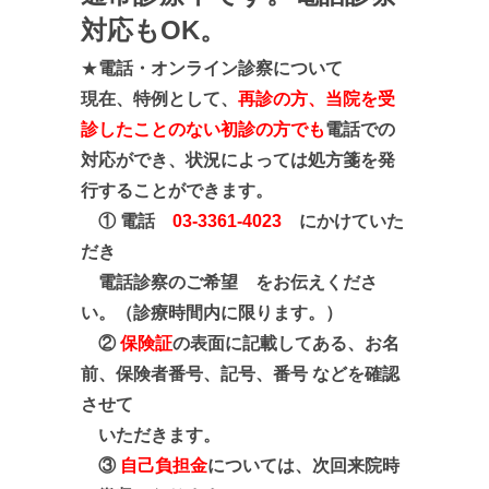
対応もOK。
★
電話・オンライン診察について
現在、特例として、
再診の方、当院を受
診したことのない初診の方でも
電話での
対応ができ、状況によっては処方箋を発
行することができます。
① 電話
03-3361-4023
にかけていた
だき
電話診察のご希望 をお伝えくださ
い。
（診療時間内に限ります。）
②
保険証
の表面に記載して
ある、お名
前、
保険者番号、記号、
番号 などを確認
させて
いただきます。
③
自己負担金
については、次回来院時