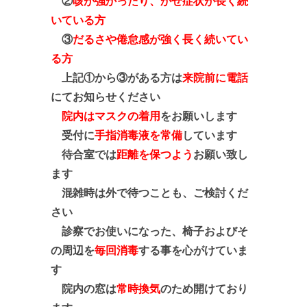
②
咳が強かったり、かぜ症状が長く続
いている方
③
だるさや倦怠感が強く長く続いてい
る方
上記①から③がある方は
来院前に電話
にてお知らせください
院内はマスクの着用
をお願いします
受付に
手指消毒液を常備
しています
待合室では
距離を保つよう
お願い致し
ます
混雑時は外で待つことも、ご検討くだ
さい
診察でお使いになった、椅子およびそ
の周辺を
毎回消毒
する事を心がけていま
す
院内の窓は
常時換気
のため開けており