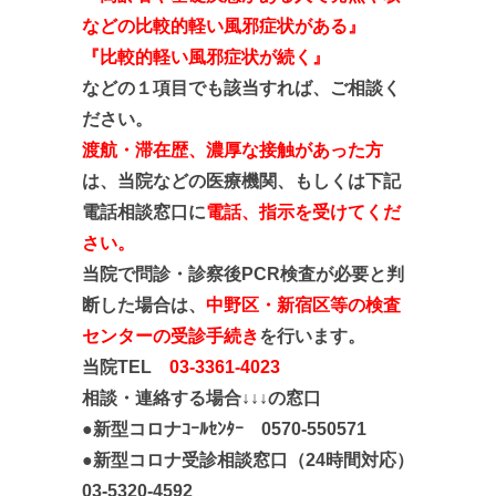
などの比較的軽い風邪症状がある』
『比較的軽い風邪症状が続く』
などの１項目でも該当すれば、ご相談く
ださい。
渡航・滞在歴、
濃厚な接触があっ
た方
は、当院などの
医療機関、もしくは下記
電話相談窓口に
電話
、指示を受
けてくだ
さい。
当院で問診・診察後PCR検査が必要と判
断した場合は、
中野区・新宿区等の検査
センターの受診手続き
を行います。
当院TEL
03-3361-4023
相談・連絡する場合↓↓↓の窓口
●新型コロナｺｰﾙｾﾝﾀｰ 0570-550571
●新型コロナ受診相談窓口（24時間対応）
03-5320-4592