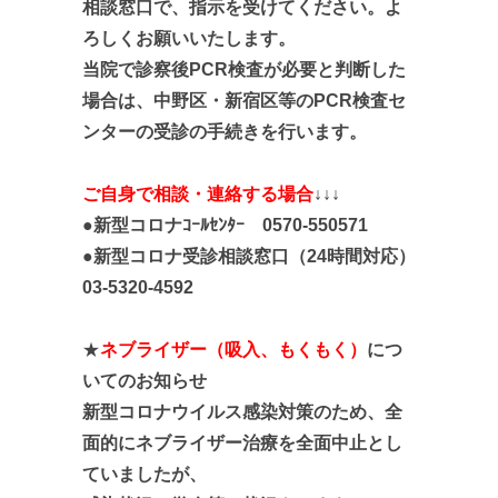
相談窓口で
、指示を受
けてください。よ
ろしくお願い
いたします。
当院で診察後PCR検査が必要と判断した
場合は、中野区・新宿区等のPCR検査セ
ンターの受診の手続きを行います。
ご自身で相談・連絡する場合
↓↓↓
●新型コロナｺｰﾙｾﾝﾀｰ 0570-550571
●新型コロナ受診相談窓口（24時間対応）
03-5320-4592
★
ネブライザー（吸入、もくもく）
に
つ
いてのお知らせ
新型コロナウイルス感染対策のため、
全
面的に
ネブライザー治療を全面中止とし
ていましたが、