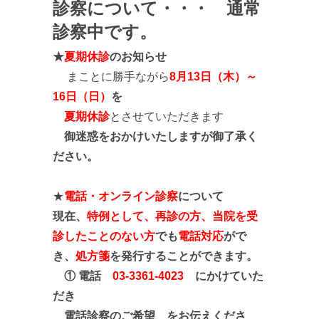
診察について・・・ 通常
診察中です。
★
夏期休診
のお知らせ
まことに勝手ながら
8
月
13
日（木）～
16
日（日）
を
夏期休診
とさせていただきます
御迷惑をおかけいたしますが御了承く
ださい。
★
電話・オンライン診察
について
現在、
特例として、再診の方、当院を受
診したことのない方
でも
電話対応
がで
き、
処方箋
を発行することができます。
① 電話
03-3361-4023
にかけていた
だき
電話診察のご希望 をお伝えくださ