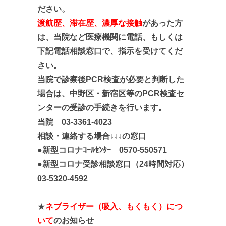
ださい。
渡航歴、滞在歴、
濃厚な接触
があっ
た方
は、当院など
医療機関に電話、もしくは
下記電話相談窓口で
、指示を受
けてくだ
さい。
当院で診察後PCR検査が必要と判断した
場合は、中野区・新宿区等のPCR検査セ
ンターの受診の手続きを行います。
当院 03-3361-4023
相談・連絡する場合↓↓↓の窓口
●新型コロナｺｰﾙｾﾝﾀｰ 0570-550571
●新型コロナ受診相談窓口（24時間対応）
03-5320-4592
★
ネブライザー（吸入、もくもく）に
つ
いて
のお知らせ