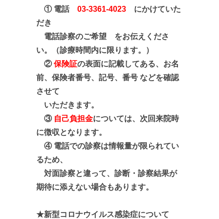
① 電話
03-3361-4023
にかけていた
だき
電話診察のご希望 をお伝えくださ
い。
（診療時間内に限ります。）
②
保険証
の表面に記載して
ある、お名
前、
保険者番号、記号、
番号 などを確認
させて
いただきます。
③
自己負担金
については、次回来院時
に徴収となります。
④ 電話での診察は情報量が限られてい
るため、
対面診察と違って、診断・診察結果が
期待に添えない場合
も
あります。
★新型コロナウイルス感染症について